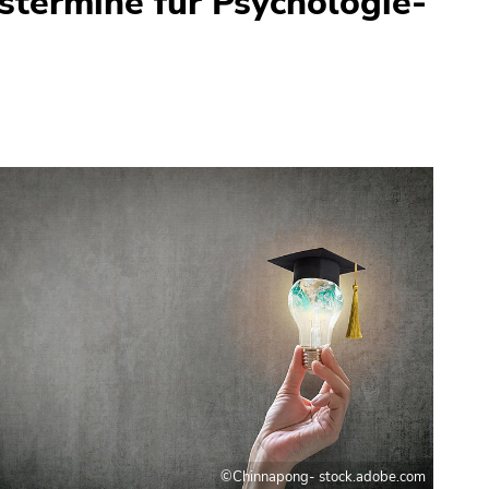
stermine für Psychologie-
©Chinnapong- stock.adobe.com