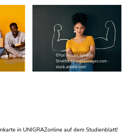
©Yuri Arcurs, Lyndon
Stratford/peopleimages.com -
stock.adobe.com
itenkarte in UNIGRAZonline auf dem Studienblatt!