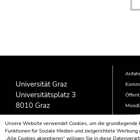
Beginn
Ende
Ende
des
dieses
dieses
Anfahr
Seitenbereichs:
Seitenbereichs.
Seitenbereichs.
Zusatzinformationen:
Zur
Zur
Universität Graz
Kommu
Übersicht
Übersicht
Universitätsplatz 3
Öffent
der
der
8010 Graz
Seitenbereiche
Seitenbereiche
Moodl
UNIGR
Unsere Website verwendet Cookies, um die grundlegende Fu
Funktionen für Soziale Medien und zielgerichtete Werbung a
„Alle Cookies akzeptieren“ willigen Sie in diese Datenvera