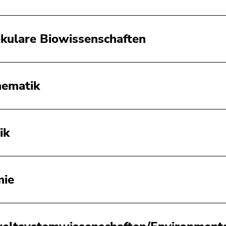
kulare Biowissenschaften
ematik
ik
mie