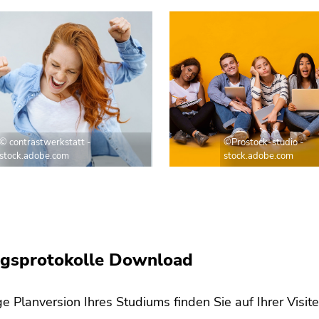
©Prostock-studio -
© contrastwerkstatt -
stock.adobe.com
stock.adobe.com
ngsprotokolle Download
ige Planversion Ihres Studiums finden Sie auf Ihrer Vis