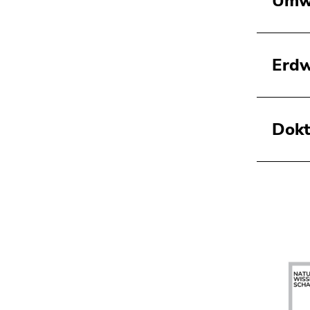
Umwe
Erdw
Dokt