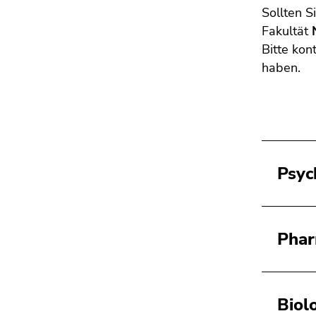
Sollten S
Fakultät
Bitte kon
haben.
Psyc
Phar
Biol