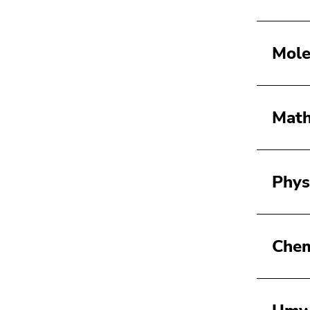
Mole
Math
Phys
Che